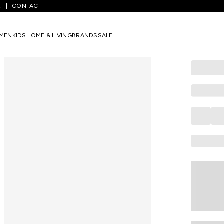
R
CONTACT
/
Handbags
/
Peach Solid Casual PU Women Mini Bag
MEN
KIDS
HOME & LIVING
BRANDS
SALE
FOREVER GLAM
Peach Soli